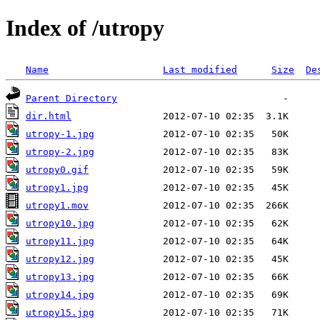
Index of /utropy
Name
Last modified
Size
De
Parent Directory
dir.html
utropy-1.jpg
utropy-2.jpg
utropy0.gif
utropy1.jpg
utropy1.mov
utropy10.jpg
utropy11.jpg
utropy12.jpg
utropy13.jpg
utropy14.jpg
utropy15.jpg